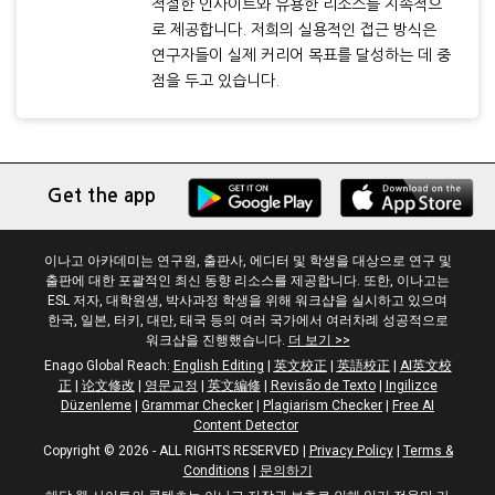
적절한 인사이트와 유용한 리소스를 지속적으
로 제공합니다. 저희의 실용적인 접근 방식은
연구자들이 실제 커리어 목표를 달성하는 데 중
점을 두고 있습니다.
Get the app
이나고 아카데미는 연구원, 출판사, 에디터 및 학생을 대상으로 연구 및
출판에 대한 포괄적인 최신 동향 리소스를 제공합니다. 또한, 이나고는
ESL 저자, 대학원생, 박사과정 학생을 위해 워크샵을 실시하고 있으며
한국, 일본, 터키, 대만, 태국 등의 여러 국가에서 여러차례 성공적으로
워크샵을 진행했습니다.
더 보기 >>
Enago Global Reach:
English Editing
|
英文校正
|
英語校正
|
AI英文校
正
|
论文修改
|
영문교정
|
英文編修
|
Revisão de Texto
|
Ingilizce
Düzenleme
|
Grammar Checker
|
Plagiarism Checker
|
Free AI
Content Detector
Copyright © 2026 - ALL RIGHTS RESERVED
|
Privacy Policy
|
Terms &
Conditions
|
문의하기