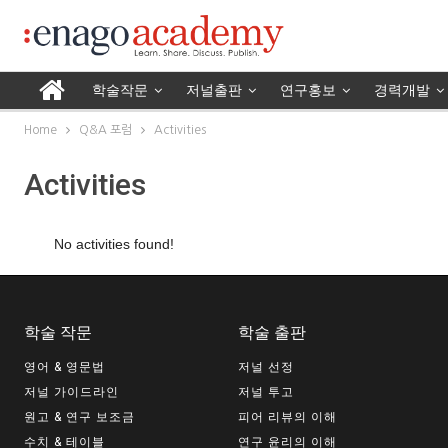
학술작문
저널출판
연구홍보
경력개발
Home
Q&A 포럼
Activities
Activities
No activities found!
학술 작문
학술 출판
영어 & 영문법
저널 선정
저널 가이드라인
저널 투고
원고 & 연구 보조금
피어 리뷰의 이해
수치 & 테이블
연구 윤리의 이해