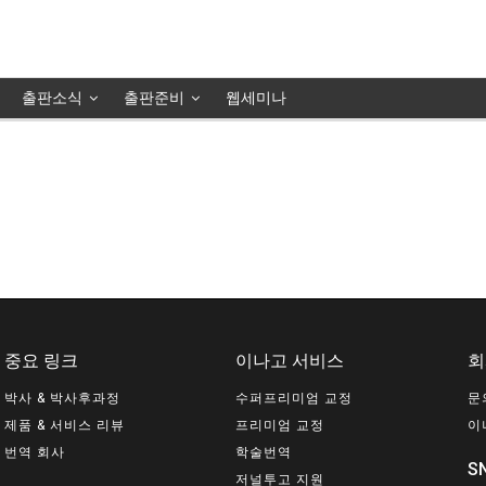
출판소식
출판준비
웹세미나
중요 링크
이나고 서비스
회
박사 & 박사후과정
수퍼프리미엄 교정
문
제품 & 서비스 리뷰
프리미엄 교정
이
번역 회사
학술번역
S
저널투고 지원