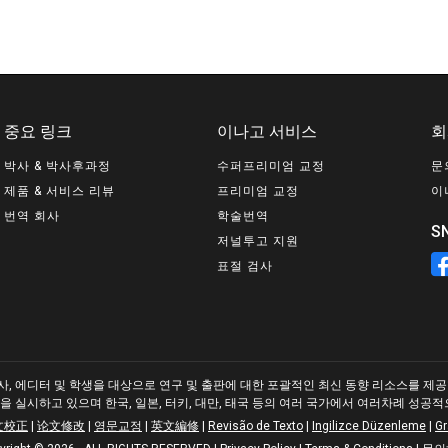
중요 링크
이나고 서비스
회
박사 & 박사후과정
수퍼프리미엄 교정
문
제품 & 서비스 리뷰
프리미엄 교정
이
번역 회사
학술번역
S
저널투고 지원
표절 검사
, 에디터 및 학생을 대상으로 연구 및 출판에 대한 포괄적인 최신 동향 리소스를 제공합니
을 실시하고 있으며 한국, 일본, 터키, 대만, 태국 등의 여러 국가에서 여러차례 성공
文校正
|
论文修改
|
영문교정
|
英文編修
|
Revisão de Texto
|
Ingilizce Düzenleme
|
G