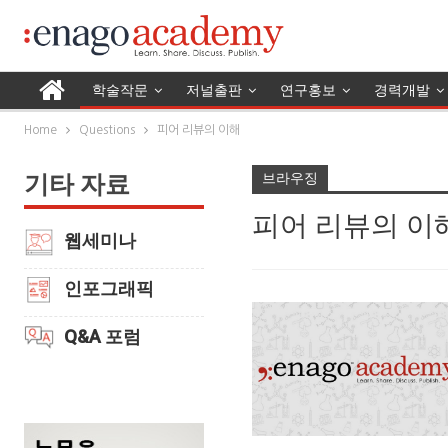
학술작문
저널출판
연구홍보
경력개발
Home
Questions
피어 리뷰의 이해
브라우징
기타 자료
피어 리뷰의 이
웹세미나
인포그래픽
Q&A 포럼