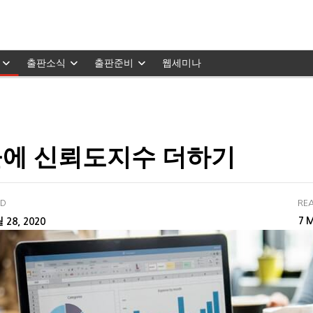
출판소식
출판준비
웹세미나
물에 신뢰도지수 더하기
ED
REA
M
 28, 2020
7