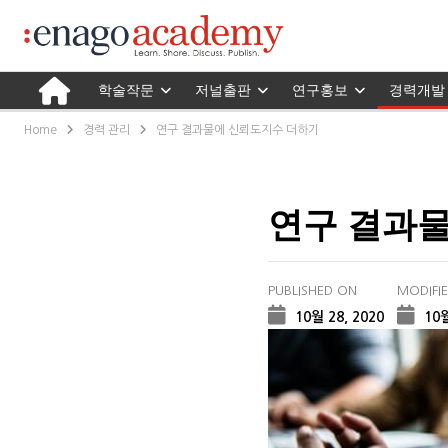
학술작문
저널출판
연구홍보
경력개발
Home
경력 관리
연구 결과물에 신뢰도지수 더하기
연구 결과
PUBLISHED ON
MODIFI
10월 28, 2020
10월