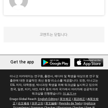
코멘트는 닫힙니다.
Get the app
이나고 아카데미는 연구원, 출판사, 에디터 및 학생을 대상으로 연구 및
출판에 대한 포괄적인 최신 동향 리소스를 제공합니다. 또한, 이나고는
ESL 저자, 대학원생, 박사과정 학생을 위해 워크샵을 실시하고 있으며
한국, 일본, 터키, 대만, 태국 등의 여러 국가에서 여러차례 성공적으로
워크샵을 진행했습니다.
더 보기 >>
Enago Global Reach:
English Editing
|
英文校正
|
英語校正
|
AI英文校
正
|
论文修改
|
영문교정
|
英文編修
|
Revisão de Texto
|
Ingilizce
Düzenleme
|
Grammar Checker
|
Plagiarism Checker
|
Free AI