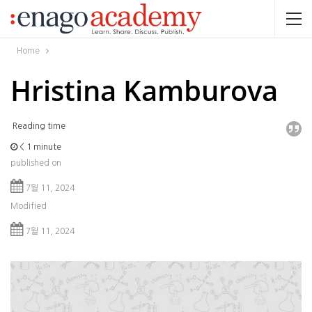
Home
Hristina Kamburova
Reading time
< 1
minute
published on
7월 11, 2024
Modified
7월 11, 2024