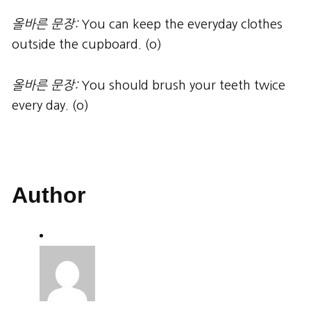
올바른 문장
:
You can keep the everyday clothes
outside the cupboard. (o)
올바른 문장
:
You should brush your teeth twice
every day. (o)
Author