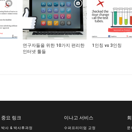
연구자들을 위한 10가지 편리한
1인칭 vs 3인칭
인터넷 툴들
중요 링크
이나고 서비스
회
박사 & 박사후과정
수퍼프리미엄 교정
문