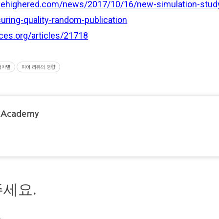
idehighered.com/news/2017/10/16/new-simulation-stud
uring-quality-random-publication
nces.org/articles/21718
성차별
피어 리뷰의 영향
 Academy
세요.