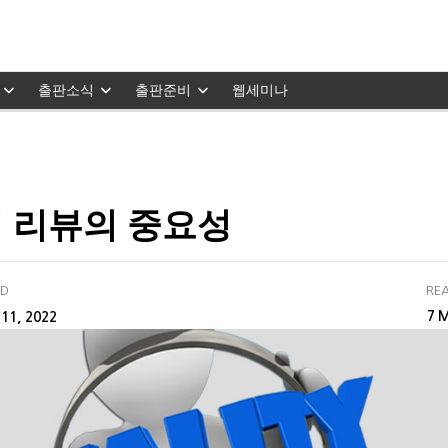
출판소식
출판준비
웹세미나
 리뷰의 중요성
ED
REA
M
11, 2022
7