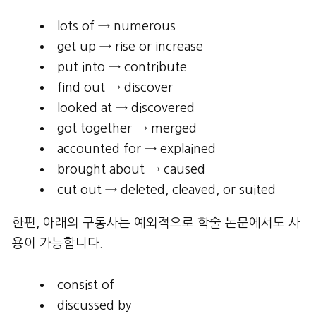
lots of → numerous
get up → rise or increase
put into → contribute
find out → discover
looked at → discovered
got together → merged
accounted for → explained
brought about → caused
cut out → deleted, cleaved, or suited
한편, 아래의 구동사는 예외적으로 학술 논문에서도 사
용이 가능합니다.
consist of
discussed by