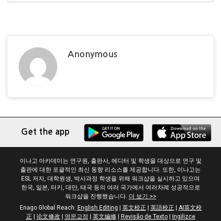
Anonymous
Get the app
이나고 아카데미는 연구원, 출판사, 에디터 및 학생을 대상으로 연구 및
출판에 대한 포괄적인 최신 동향 리소스를 제공합니다. 또한, 이나고는
ESL 저자, 대학원생, 박사과정 학생을 위해 워크샵을 실시하고 있으며
한국, 일본, 터키, 대만, 태국 등의 여러 국가에서 여러차례 성공적으로
워크샵을 진행했습니다.
더 보기 >>
Enago Global Reach:
English Editing
|
英文校正
|
英語校正
|
AI英文校
正
|
论文修改
|
영문교정
|
英文編修
|
Revisão de Texto
|
Ingilizce