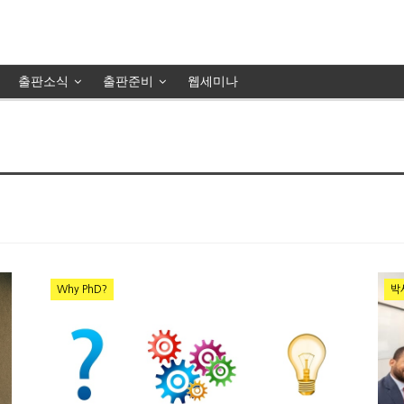
출판소식
출판준비
웹세미나
Why PhD?
박