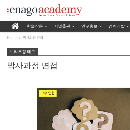
학술작문
저널출판
연구홍보
경력개발
Home
박사과정 면접
브라우징 태그
박사과정 면접
교수 면접