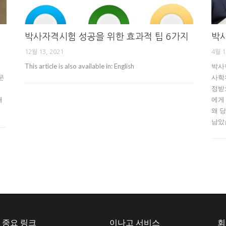
박사자격시험 성공을 위한 효과적 팁 6가지
박사
12월 13, 2021
4월 1
This article is also available in: English
박사
문
사학
정받
해
에게
왜 
남았
중요 링크
이나고 서비스
회