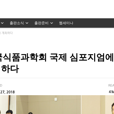
출판소식
출판준비
웹세미나
을 개최하다
 한국식품과학회 국제 심포지엄에
최하다
ED
REA
M
27, 2018
4