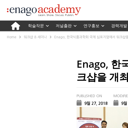
학술작문
저널출판
연구홍보
경력개발
Home
워크샵 & 세미나
Enago, 한국식품과학회 국제 심포지엄에서 워크샵
Enago,
크샵을 개
PUBLISHED ON
MODIFI
9월 27, 2018
9월 