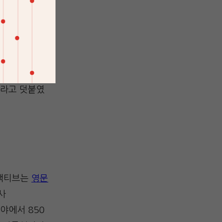
많았다. 때문에
컨퍼런스는 학
였다”고 평가
과 기회를 논
”라고 덧붙였
터랙티브는
영문
사
 분야에서 850