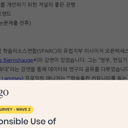
를 개선하기 위한 저널의 좋은 관행
트렌드
논문제출 전후)
및 학술리소스연합(SPARC)의 유럽지부 이사이자 오픈엑세
rs Bjørnshauge
씨의 강연이 있었습니다. 그는 “정부, 펀딩
확대”라는 강연을 통해 데이터와 연구의 공유를 다루었습니다. 
 Lammey)
프로덕트 매니저는 “”학술출판 커뮤니티를 돕는 Cr
습니다. 그녀는 CrossRef가 연구의 유사도를 체크하기 
명했습니다.
매튜 바이즈(Mattew Buys)
ORCID 아프리카/
판독하는 세상에서의
ORCID
”라는 세션에서 ORCID의 중요성과
법에 대해 강연하였습니다.