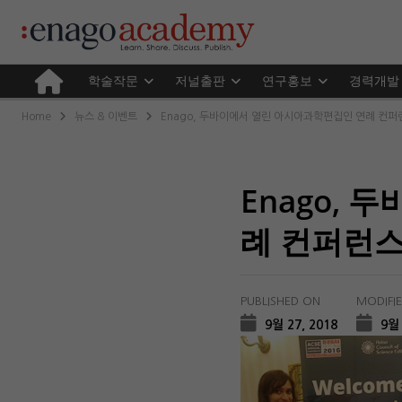
학술작문
저널출판
연구홍보
경력개발
Home
뉴스 & 이벤트
Enago, 두바이에서 열린 아시아과학편집인 연례 컨
Enago,
례 컨퍼런
PUBLISHED ON
MODIFI
9월 27, 2018
9월 