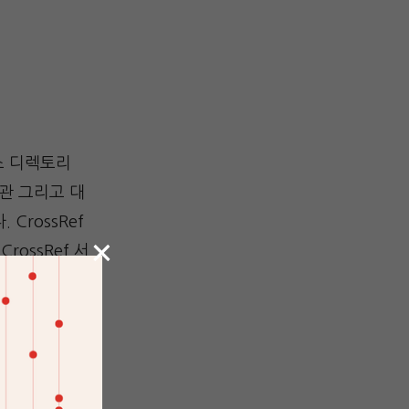
스 디렉토리
기관 그리고 대
CrossRef
×
ossRef 서
위해 제공하는
중동/캐나다 지
 ORCID가