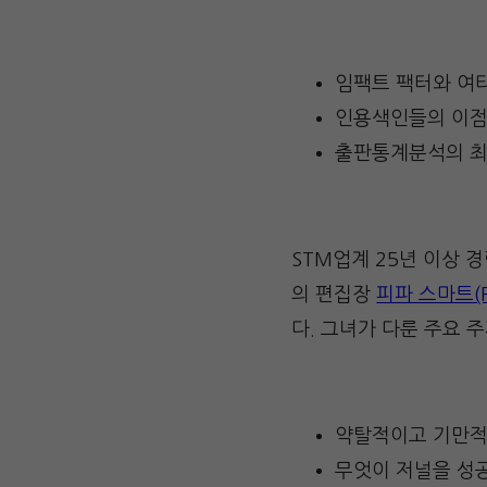
임팩트 팩터와 여
인용색인들의 이점
출판통계분석의 최
STM업계 25년 이상 경력
의 편집장
피파 스마트(Pi
다. 그녀가 다룬 주요 
약탈적이고 기만적
무엇이 저널을 성