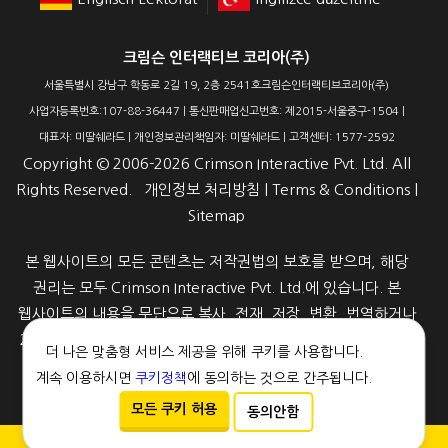
크림슨 인터랙티브 코리아(주)
서울특별시 강남구 학동로 2길 19, 2층 2541호크림슨인터랙티브코리아(주)
사업자등록번호:107-88-36447 | 통신판매업신고번호: 제2015-서울중구-1504 |
대표자: 미딸쉐라드 | 개인정보관리책임자: 미딸쉐라드 | 고객센터: 1577-2592
Copyright ©
2006-2026
Crimson Interactive Pvt. Ltd. All
Rights Reserved.
개인정보 처리방침
|
Terms & Conditions
|
Sitemap
본 웹사이트의 모든 콘텐츠는 저작권법의 보호를 받으며, 해당
권리는 모두 Crimson Interactive Pvt. Ltd.에 있습니다. 본
웹사이트의 내용을 무단으로 복사, 전재, 저장, 변환, 번역하거나
2차적으로 활용하는 행위는 어떠한 형태(전자적·자기적·인쇄물·
더 나은 맞춤형 서비스 제공을 위해 쿠키를 사용합니다.
광학 매체 등)라도 법적으로 금지됩니다. 자세한 내용은 쿠키
계속 이용하시면
쿠키정책
에 동의하는 것으로 간주됩니다.
정책을 참고해 주세요.
모든 쿠키 허용
동의안함