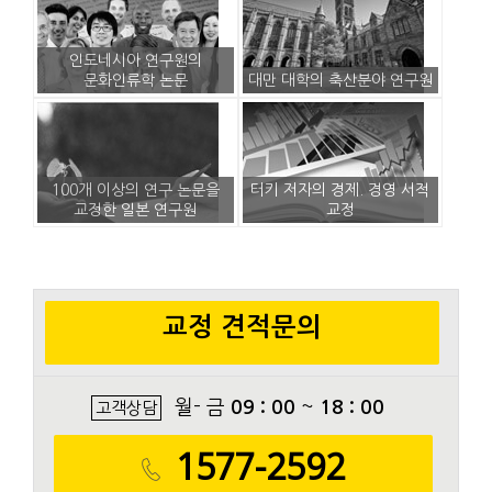
인도네시아 연구원의
문화인류학 논문
대만 대학의 축산분야 연구원
100개 이상의 연구 논문을
터키 저자의 경제. 경영 서적
교정한 일본 연구원
교정
교정 견적문의
월- 금
09 : 00
~
18 : 00
고객상담
1577-2592