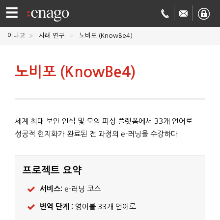
☰
이나고
사례 연구
노비포 (KnowBe4)
영문
노비포 (KnowBe4)
교정
저널
투고
학술
세계 최대 보안 인식 및 모의 피싱 플랫폼에서 33개 언어로
번역
결제정보
성공적 현지화가 완료된 전 과정의 e-러닝을 수강하다.
회사
프로젝트 요약
Enago
소개
서비스:
e-러닝 코스
Academy
번역 단계 :
영어를 33개 언어로