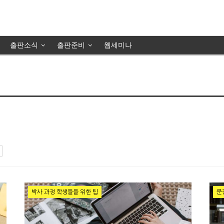
출판소식
출판준비
웹세미나
박사 과정 학생들을 위한 팁
문