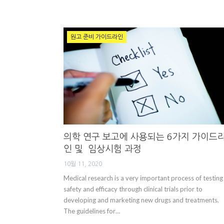
원고 준비 가이드라인
의학 연구 보고에 사용되는 6가지 가이드
인 및 임상시험 과정
10월 11, 2020
Medical research is a very important process of testing
safety and efficacy through clinical trials prior to
developing and marketing new drugs and treatments.
The guidelines for…