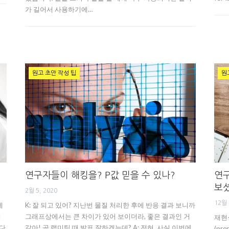
가 길어서 사용하기에…
원고 초안 작성 팁
원
연구자들이 해킹을? P값 믿을 수 있나?
연구
보
2월 5, 2020
12월 
에
K: 잘 되고 있어? 지난번 물질 처리한 후에 반응 결과 보니까
에
그래프상에서는 큰 차이가 있어 보이더라, 좋은 결과인 거
재현
있다
같아! 곧 랩미팅 때 발표 잘하겠는데? A: 전혀. 사실 이번에
(pr