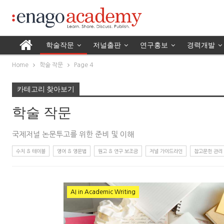
학술작문
저널출판
연구홍보
경력개발
Home
학술 작문
Page 4
카테고리 찾아보기
학술 작문
국제저널 논문투고를 위한 준비 및 이해
수치 & 테이블
영어 & 영문법
원고 & 연구 보조금
저널 가이드라인
참고문헌 관리
AI in Academic Writing