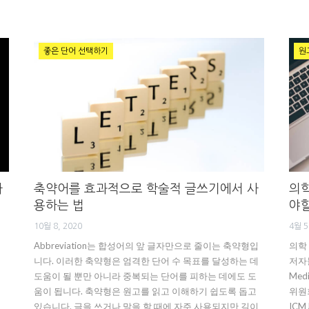
좋은 단어 선택하기
원
라
축약어를 효과적으로 학술적 글쓰기에서 사
의학
용하는 법
야할
10월 8, 2020
4월 5
Abbreviation는 합성어의 앞 글자만으로 줄이는 축약형입
의학
니다. 이러한 축약형은 엄격한 단어 수 목표를 달성하는 데
저자들
도움이 될 뿐만 아니라 중복되는 단어를 피하는 데에도 도
Med
움이 됩니다. 축약형은 원고를 읽고 이해하기 쉽도록 돕고
위원
있습니다. 글을 쓰거나 말을 할 때에 자주 사용되지만 길이
ICM