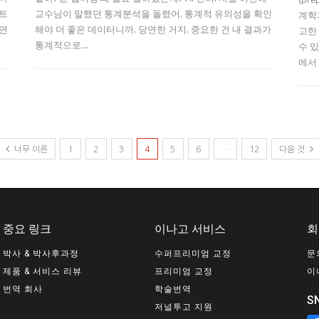
젝트
교수님이 말했던 통계분석을 돌렸어. 통계적 유의성을 확인
계학과
 연
해야 더 좋은 데이터니까. 당연한 거지. 중요한 건 내 결과가
고한
통계적으로…
수 
에서
너무 이른
1
2
3
4
5
6
…
12
다음 것
중요 링크
이나고 서비스
회
박사 & 박사후과정
수퍼프리미엄 교정
문
제품 & 서비스 리뷰
프리미엄 교정
이
번역 회사
학술번역
S
저널투고 지원