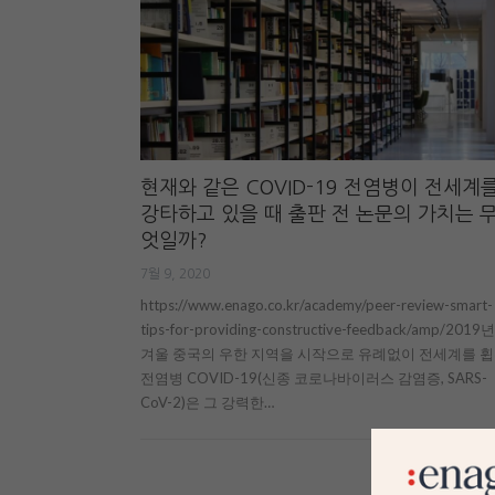
현재와 같은 COVID-19 전염병이 전세계
강타하고 있을 때 출판 전 논문의 가치는 
엇일까?
7월 9, 2020
https://www.enago.co.kr/academy/peer-review-smart-
tips-for-providing-constructive-feedback/amp/2019년
겨울 중국의 우한 지역을 시작으로 유례없이 전세계를 
전염병 COVID-19(신종 코로나바이러스 감염증, SARS-
CoV-2)은 그 강력한…