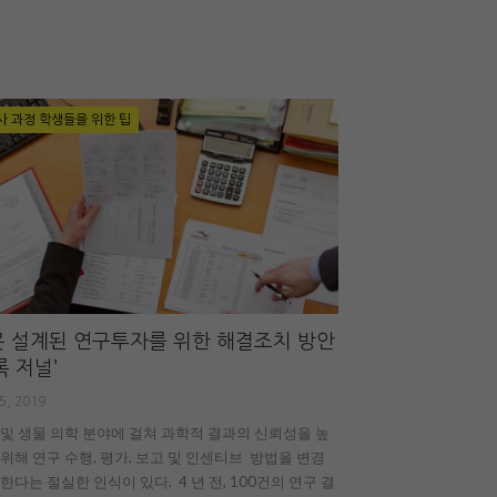
사 과정 학생들을 위한 팁
 설계된 연구투자를 위한 해결조치 방안
록 저널’
5, 2019
 및 생물 의학 분야에 걸쳐 과학적 결과의 신뢰성을 높
 위해 연구 수행, 평가, 보고 및 인센티브 방법을 변경
한다는 절실한 인식이 있다. 4 년 전, 100건의 연구 결